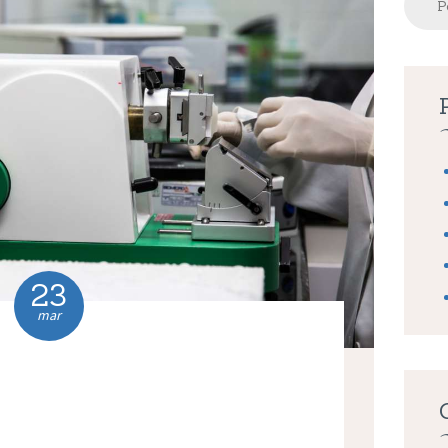
por:
23
mar