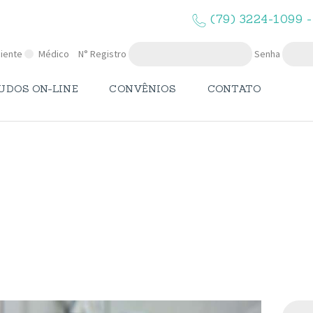
O LAPMA
(79) 3224-1099 -
EXAMES
iente
Médico
N° Registro
Senha
LAUDOS ON-
UDOS ON-LINE
CONVÊNIOS
CONTATO
LINE
CONVÊNIOS
Laboratório 04
CONTATO
Pesqui