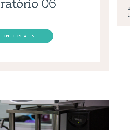
ratório 06
U
L
TINUE READING