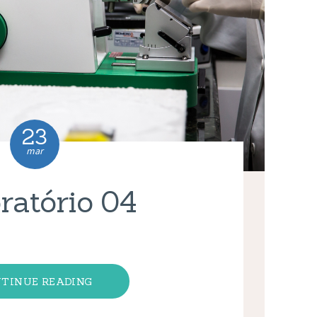
23
mar
ratório 04
TINUE READING