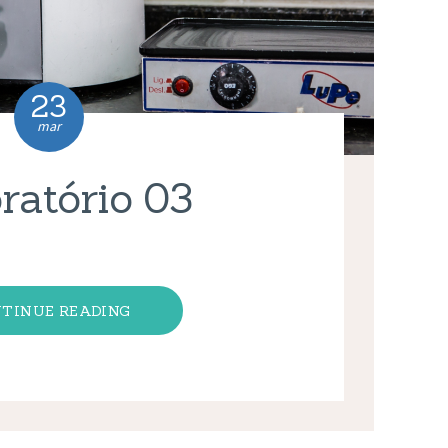
23
mar
ratório 03
TINUE READING