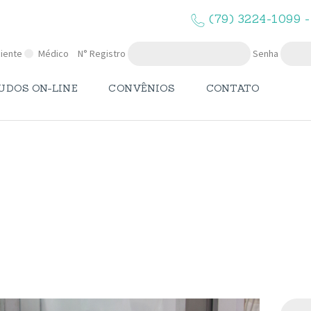
O LAPMA
(79) 3224-1099 -
EXAMES
iente
Médico
N° Registro
Senha
LAUDOS ON-
UDOS ON-LINE
CONVÊNIOS
CONTATO
LINE
CONVÊNIOS
Galeria
CONTATO
Pesqui