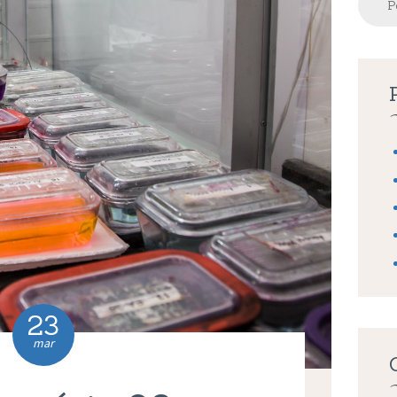
por:
23
mar