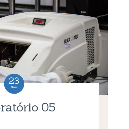
23
mar
ratório 05