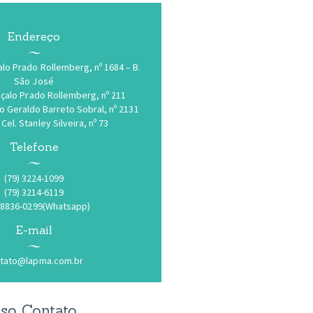
Endereço
alo Prado Rollemberg, nº 1684 – B.
São José
onçalo Prado Rollemberg, nº 211
stro Geraldo Barreto Sobral, nº 2131
. Cel. Stanley Silveira, nº 73
Telefone
(79) 3224-1099
(79) 3214-6119
 98836-0299(Whatsapp)
E-mail
tato@lapma.com.br
so Contato