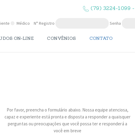
O LAPMA
(79) 3224-1099 -
EXAMES
iente
Médico
N° Registro
Senha
LAUDOS ON-
UDOS ON-LINE
CONVÊNIOS
CONTATO
LINE
CONVÊNIOS
Fale Conosco
CONTATO
Por favor, preencha o formulário abaixo. Nossa equipe atenciosa,
capaz e experiente está pronta e disposta a responder a quaisquer
perguntas ou preocupações que você possa ter e responderá a
você em breve