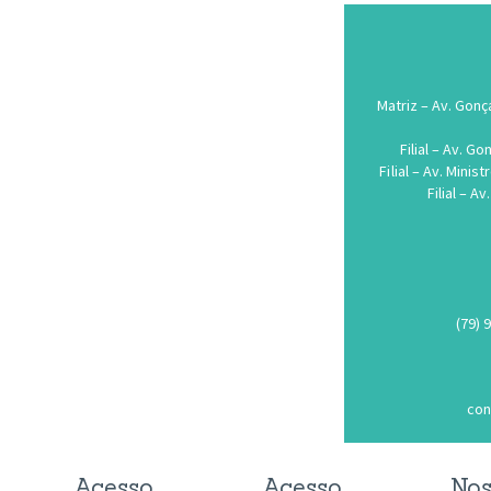
Matriz – Av. Gonç
Filial – Av. G
Filial – Av. Mini
Filial – Av
(79)
con
Acesso
Acesso
Nos